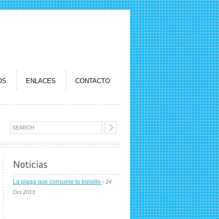
OS
ENLACES
CONTACTO
La plaga que consume tu bolsillo
-
24
Oct 2013